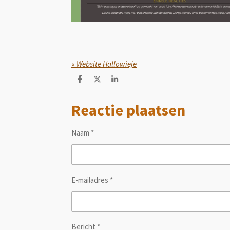
«
Website Hallowieje
D
D
S
e
e
h
l
e
a
Reactie plaatsen
e
l
r
n
e
Naam *
E-mailadres *
Bericht *